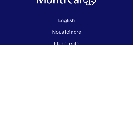
English
Nous joindre
Plan du site
Politique de confidentialité
Gérer mes cookies
Le saviez-vous ?
Lexique électoral
Centre de documentation
Données ouvertes de la Ville de Montréal