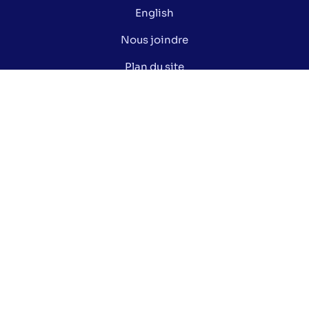
English
Nous joindre
Plan du site
Politique de confidentialité
Gérer mes cookies
Le saviez-vous ?
Lexique électoral
Centre de documentation
Données ouvertes de la Ville de Montréal
Nos réseaux sociaux