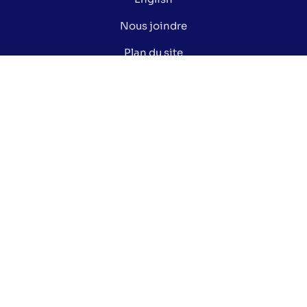
Nous joindre
Plan du site
Politique de confidentialité
Gérer mes cookies
Le saviez-vous ?
Lexique électoral
Centre de documentation
Données ouvertes de la Ville de Montréal
Nos réseaux sociaux