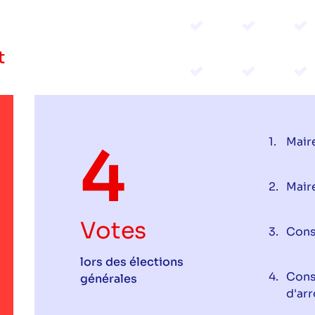
t
4
Maire
Mair
Votes
Conse
lors des élections
Conse
générales
d'ar