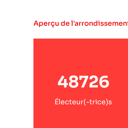
Aperçu de l'arrondissemen
48726
Électeur(-trice)s