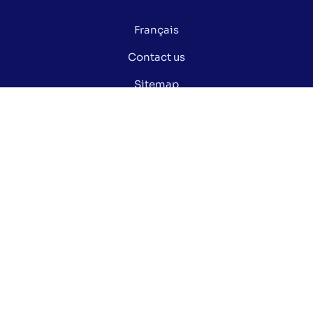
Français
Contact us
Sitemap
Privacy policy
Manage my cookies
Did you know ?
Electoral glossary
Documentation
Open data of the Ville de Montréal
Stay informed via our social media