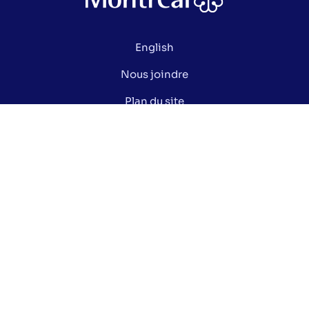
English
Nous joindre
Plan du site
Politique de confidentialité
Gérer mes cookies
Le saviez-vous ?
Lexique électoral
Centre de documentation
Données ouvertes de la Ville de Montréal