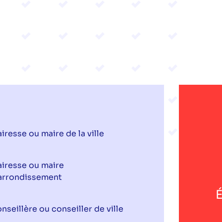
iresse ou maire de la ville
iresse ou maire
arrondissement
É
nseillère ou conseiller de ville