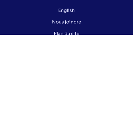
English
Nous joindre
Plan du site
Politique de confidentialité
Gérer mes cookies
Le saviez-vous ?
Lexique électoral
Centre de documentation
Données ouvertes de la Ville de Montréal
Nos réseaux sociaux