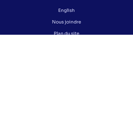
English
Nous joindre
Plan du site
Politique de confidentialité
Gérer mes cookies
Le saviez-vous ?
Lexique électoral
Centre de documentation
Données ouvertes de la Ville de Montréal
Nos réseaux sociaux