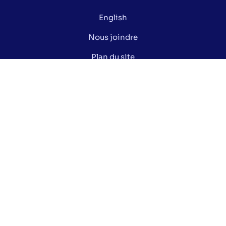
English
Nous joindre
Plan du site
Politique de confidentialité
Gérer mes cookies
Le saviez-vous ?
Lexique électoral
Centre de documentation
Données ouvertes de la Ville de Montréal
Nos réseaux sociaux