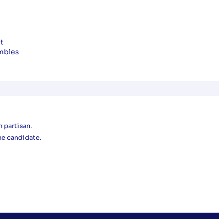
t
embles
 partisan.
ne candidate.