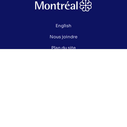
English
Nous joindre
Plan du site
Politique de confidentialité
Gérer mes cookies
Le saviez-vous ?
Lexique électoral
Centre de documentation
Données ouvertes de la Ville de Montréal