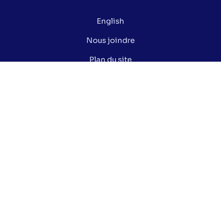
English
Nous joindre
Plan du site
Politique de confidentialité
Gérer mes cookies
Le saviez-vous ?
Lexique électoral
Centre de documentation
Données ouvertes de la Ville de Montréal
Nos réseaux sociaux