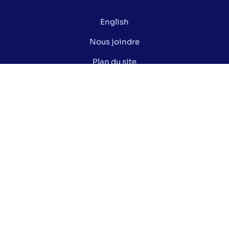
English
Nous joindre
Plan du site
Politique de confidentialité
Gérer mes cookies
Le saviez-vous ?
Lexique électoral
Centre de documentation
Données ouvertes de la Ville de Montréal
Nos réseaux sociaux