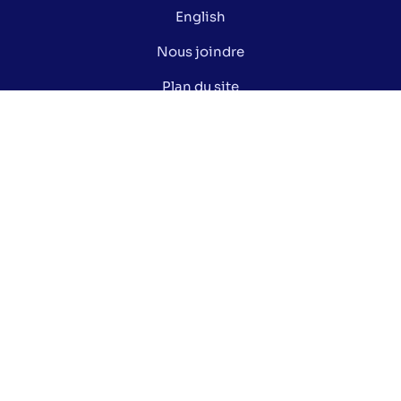
English
Nous joindre
Plan du site
Politique de confidentialité
Gérer mes cookies
Le saviez-vous ?
Lexique électoral
Centre de documentation
Données ouvertes de la Ville de Montréal
Nos réseaux sociaux