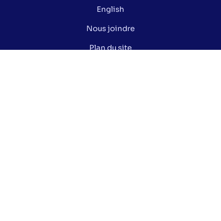
English
Nous joindre
Plan du site
Politique de confidentialité
Gérer mes cookies
Le saviez-vous ?
Lexique électoral
Centre de documentation
Données ouvertes de la Ville de Montréal
Nos réseaux sociaux