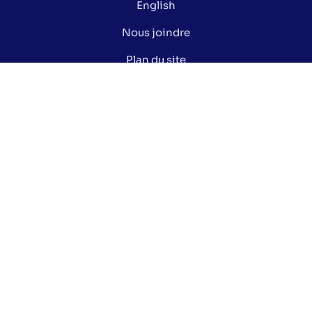
English
Nous joindre
Plan du site
Politique de confidentialité
Gérer mes cookies
Le saviez-vous ?
Lexique électoral
Centre de documentation
Données ouvertes de la Ville de Montréal
Nos réseaux sociaux