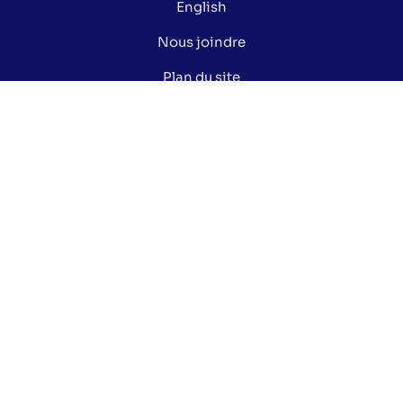
English
Nous joindre
Plan du site
Politique de confidentialité
Gérer mes cookies
Le saviez-vous ?
Lexique électoral
Centre de documentation
Données ouvertes de la Ville de Montréal
Nos réseaux sociaux